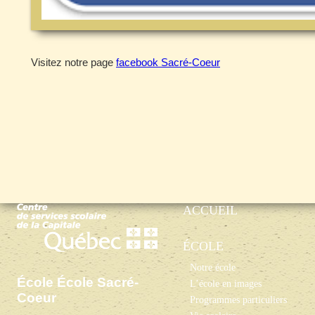
Visitez notre page
facebook Sacré-Coeur
ACCUEIL
ÉCOLE
Notre école
École École Sacré-
L’école en images
Coeur
Programmes particuliers