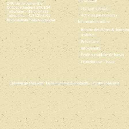
Vie scolaire
240, rue de Jumonville
Québec (Québec) G1K 1G4
#12 (pas de titre)
Téléphone : 418 686-4733
Activités parascolaires
Télécopieur : 418 525-8565
ecole.scoeur@cssc.gouv.qc.ca
Informations utiles
Horaire des élèves & fournitu
scolaires
Préscolaire
Info-parents
École secondaire de bassin
Fermeture de l’école
Création de sites web
:
Le saint publicité et design
- Christian St-Pierre