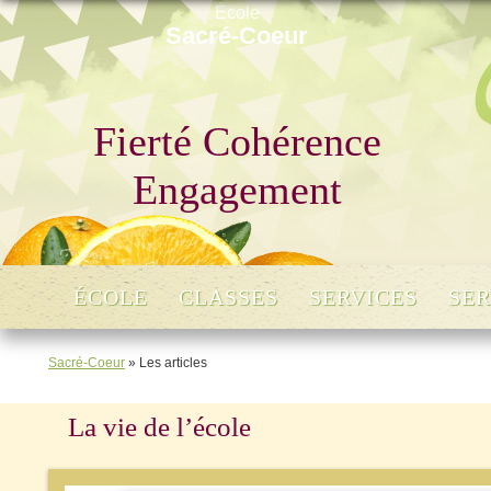
École
Sacré-Coeur
Fierté Cohérence
Engagement
ÉCOLE
CLASSES
SERVICES
SER
Sacré-Coeur
»
Les articles
La vie de l’école