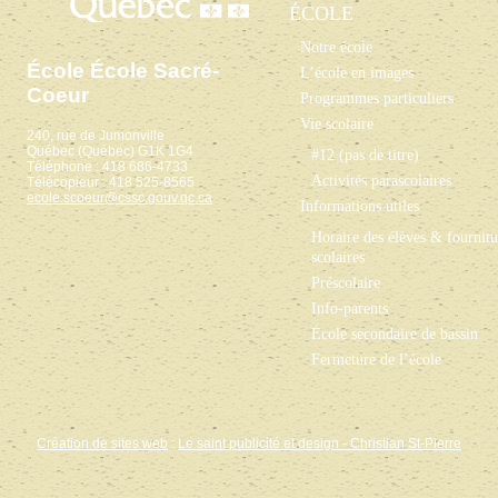
ÉCOLE
Notre école
École École Sacré-
L’école en images
Coeur
Programmes particuliers
Vie scolaire
240, rue de Jumonville
Québec (Québec) G1K 1G4
#12 (pas de titre)
Téléphone : 418 686-4733
Activités parascolaires
Télécopieur : 418 525-8565
ecole.scoeur@cssc.gouv.qc.ca
Informations utiles
Horaire des élèves & fournitu
scolaires
Préscolaire
Info-parents
École secondaire de bassin
Fermeture de l’école
Création de sites web
:
Le saint publicité et design
- Christian St-Pierre