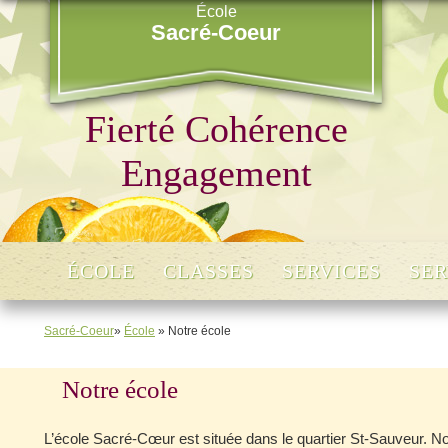
École
Sacré-Coeur
Fierté Cohérence
Engagement
ÉCOLE
CLASSES
SERVICES
SER
Sacré-Coeur
»
École
» Notre école
Notre école
L’école Sacré-Cœur est située dans le quartier St-Sauveur. No