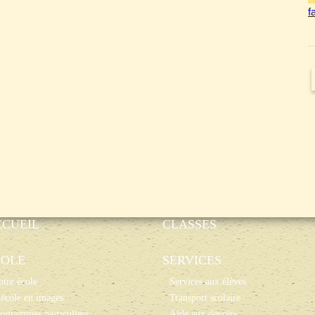
f
CCUEIL
CLASSES
COLE
SERVICES
tre école
Services aux élèves
école en images
Transport scolaire
ogrammes particuliers
Aide aux devoirs