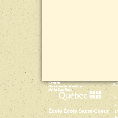
A
É
No
École École Sacré-Coeur
L’
Pr