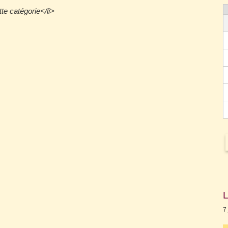
e catégorie</li>
L
7