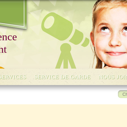
ence
nt
SERVICES
SERVICE DE GARDE
NOUS JO
Rech
: