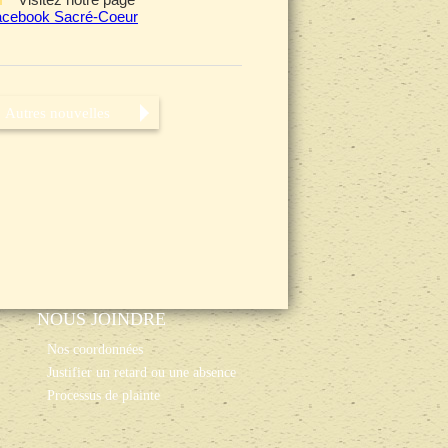
acebook Sacré-Coeur
Autres nouvelles
NOUS JOINDRE
Nos coordonnées
Justifier un retard ou une absence
Processus de plainte