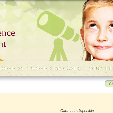
ence
nt
SERVICES
SERVICE DE GARDE
NOUS JO
Rech
:
Carte non disponible