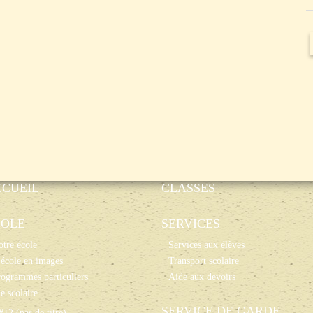
CCUEIL
CLASSES
COLE
SERVICES
tre école
Services aux élèves
école en images
Transport scolaire
ogrammes particuliers
Aide aux devoirs
e scolaire
SERVICE DE GARDE
#12 (pas de titre)