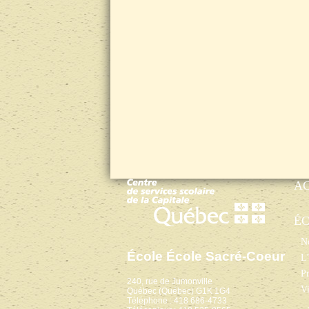
A
É
No
École École Sacré-Coeur
L’
Pr
240, rue de Jumonville
Vi
Québec (Québec) G1K 1G4
Téléphone : 418 686-4733