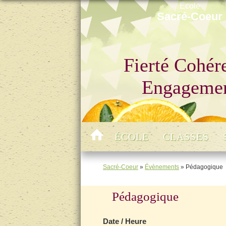
École
Sacré-Coeur
Fierté Cohér
Engageme
ÉCOLE
CLASSES
Sacré-Coeur
»
Évènements
»
Pédagogique
Pédagogique
Date / Heure