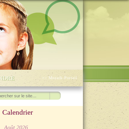
INDRE
>> Mozaïk-Portail
ercher
Calendrier
◀
Août 2026
▷